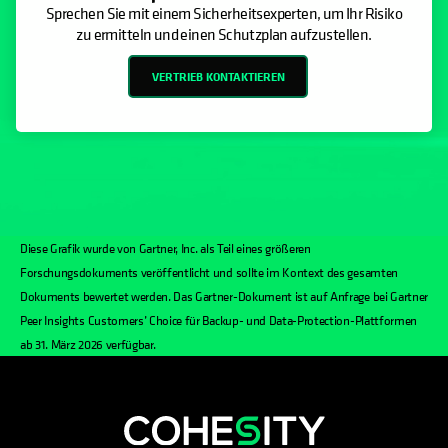
Sprechen Sie mit einem Sicherheitsexperten, um Ihr Risiko
zu ermitteln und einen Schutzplan aufzustellen.
VERTRIEB KONTAKTIEREN
Diese Grafik wurde von Gartner, Inc. als Teil eines größeren
Forschungsdokuments veröffentlicht und sollte im Kontext des gesamten
Dokuments bewertet werden. Das Gartner-Dokument ist auf Anfrage bei Gartner
Peer Insights Customers’ Choice für Backup- und Data-Protection-Plattformen
ab 31. März 2026 verfügbar.
wird in einer neuen Registerkarte geöf
wird in einer neuen Registerkarte g
wird in einer neuen Registerkar
wird in einer neuen Registe
wird in einer neuen Regi