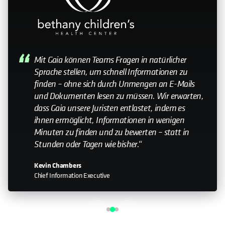
My relationship with Cohesity—it still feels like a
small company. Having that relationship with the
leadership team is important. Knowing that you
can help influence the direction is something that
doesn’t happen with every organization I work
with."
John Murphy
Senior Director IT