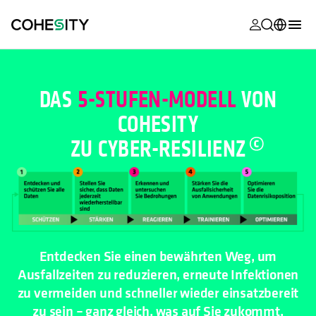
wird in eine
wird in eine
wird in eine
wird in eine
wird in eine
wird in eine
wird in eine
wird in eine
MyCohesity
Deutsch
Helios
English (U.S.)
DAS
5-STUFEN-MODELL
VON
Alta
COHESITY
Français (France)
ZU CYBER-
RESILIENZ
Support
日本語 (Japan)
Produktdok
Português (Brazil)
Academy
한국어 (South
Korea)
Cohesity Co
Español (Spain)
Entdecken Sie einen bewährten Weg, um
Partner
Ausfallzeiten zu reduzieren, erneute Infektionen
zu vermeiden und schneller wieder einsatzbereit
zu sein – ganz gleich, was auf Sie zukommt.