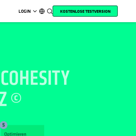
LOGIN
KOSTENLOSE TESTVERSION
wird in einer neuen Registerkarte geöffnet
wird in einer neuen Registerkarte geöffnet
wird in einer neuen Registerkarte geöffnet
wird in einer neuen Registerkarte geöffnet
wird in einer neuen Registerkarte geöffnet
wird in einer neuen Registerkarte geöffnet
wird in einer neuen Registerkarte geöffn
wird in einer neuen Registerkar
MyCohesity
Deutsch
Helios
English (U.S.)
Alta
Français (France)
COHESITY
Support
日本語 (Japan)
Produktdokumentation
Português (Brazil)
Z
Academy
한국어 (South Korea)
Cohesity Community
Español (Spain)
Partner