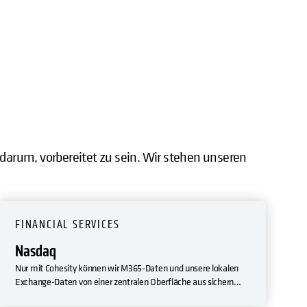
t darum, vorbereitet zu sein. Wir stehen unseren
FINANCIAL SERVICES
Nasdaq
Nur mit Cohesity können wir M365-Daten und unsere lokalen
Exchange-Daten von einer zentralen Oberfläche aus sichern
und verwalten. Und weil Cohesity auf AWS läuft, können wir