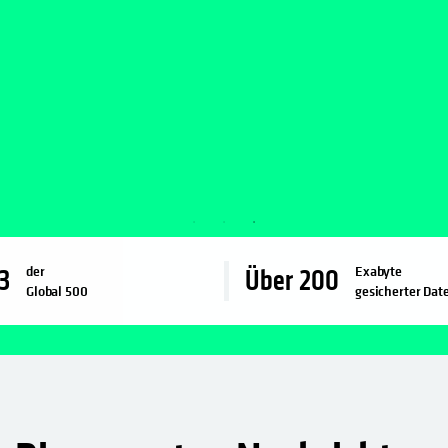
der
Exabyte
3
Über
200
Global 500
gesicherter Dat