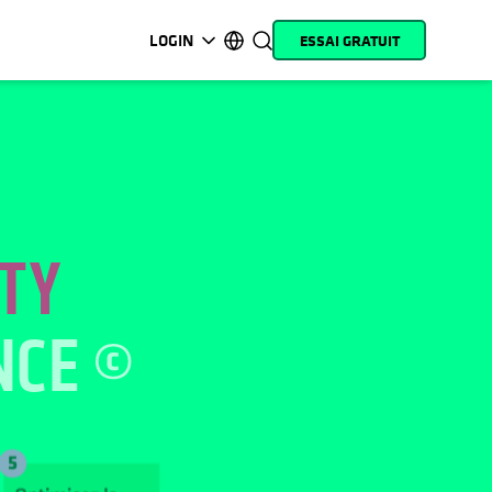
LOGIN
ESSAI GRATUIT
s’ouvre dans un nouvel onglet
s’ouvre dans un nouvel onglet
s’ouvre dans un nouvel onglet
s’ouvre dans un nouvel onglet
s’ouvre dans un nouvel onglet
s’ouvre dans un nouvel onglet
s’ouvre dans un nouvel onglet
s’ouvre dans un nouvel onglet
MyCohesity
Français
Helios
English (U.S.)
Alta
Deutsch (Germany)
ITY
Assistance
日本語 (Japan)
Documentation
Português (Brazil)
NCE
produit
한국어 (South Korea)
Academy
Español (Spain)
Cohesity
Community
Partenaires