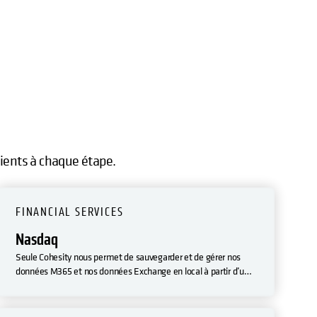
lients à chaque étape.
FINANCIAL SERVICES
Nasdaq
Seule Cohesity nous permet de sauvegarder et de gérer nos
données M365 et nos données Exchange en local à partir d’un
seul endroit. Et comme Cohesity fonctionne sur AWS, nous
pouvons nous conformer aux règlementations visant à stocker
les données dans le pays de l’utilisateur ».