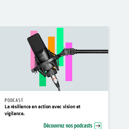
PODCAST
OU
La résilience en action avec vision et
Que
vigilance.
cyb
Découvrez nos podcasts