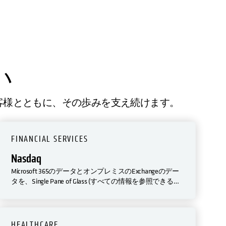
い
お客様とともに、その歩みを支え続けます。
FINANCIAL SERVICES
Nasdaq
Microsoft 365のデータとオンプレミスのExchangeのデー
タを、Single Pane of Glass (すべての情報を参照できるひ
とつの画面) でバックアップと管理ができるのは、
Cohesityだけです。また、CohesityはAWS上で実行され
るため、ユーザーの国内でデータを保存することを義
務付ける規制にも準拠できます。
HEALTHCARE