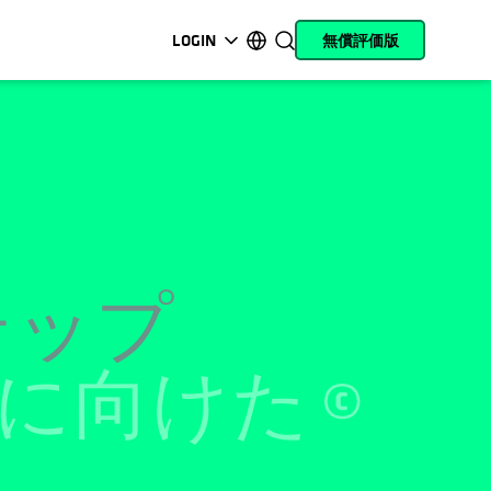
LOGIN
無償評価版
新しいタブで開く
新しいタブで開く
新しいタブで開く
新しいタブで開く
新しいタブで開く
新しいタブで開く
新しいタブで開く
新しいタブで開く
MyCohesity
日本語
Helios
English (U.S.)
Alta
Deutsch (Germany)
テップ
サポート
Français (France)
製品に関するドキ
Português (Brazil)
に向けた
ュメント
한국어 (South Korea)
アカデミー
Español (Spain)
Cohesity
Community
パートナー