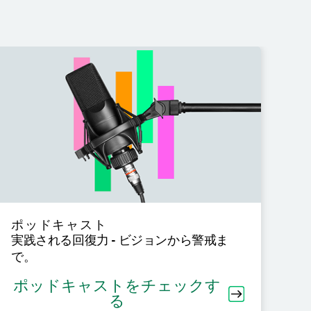
ポッドキャスト
イ
実践される回復力 - ビジョンから警戒ま
サ
で。
ポッドキャストをチェックす
る