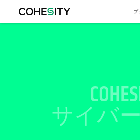
プ
COHE
サイバ