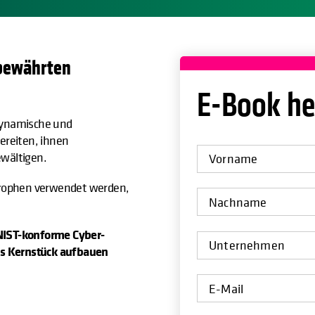
 bewährten
E-Book he
 dynamische und
bereiten, ihnen
ewältigen.
strophen verwendet werden,
 NIST-konforme Cyber-
als Kernstück aufbauen