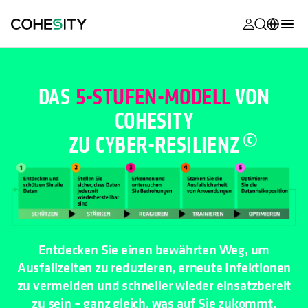
wird in eine
wird in eine
wird in eine
wird in eine
wird in eine
wird in eine
wird in eine
wird in eine
MyCohesity
Deutsch
Helios
English (U.S.)
DAS
5-STUFEN-MODELL
VON
Alta
COHESITY
Français (France)
ZU CYBER-
RESILIENZ
Support
日本語 (Japan)
Produktdok
Português (Brazil)
Academy
한국어 (South
Korea)
Cohesity Co
Español (Spain)
Entdecken Sie einen bewährten Weg, um
Partner
Ausfallzeiten zu reduzieren, erneute Infektionen
zu vermeiden und schneller wieder einsatzbereit
zu sein – ganz gleich, was auf Sie zukommt.