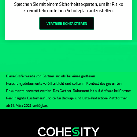
Sprechen Sie mit einem Sicherheitsexperten, um Ihr Risiko
zu ermitteln und einen Schutzplan aufzustellen.
VERTRIEB KONTAKTIEREN
Diese Grafik wurde von Gartner, Inc. als Teil eines größeren
Forschungsdokuments veröffentlicht und sollte im Kontext des gesamten
Dokuments bewertet werden. Das Gartner-Dokument ist auf Anfrage bei Gartner
Peer Insights Customers’ Choice für Backup- und Data-Protection-Plattformen
ab 31. März 2026 verfügbar.
wird in einer neuen Registerkarte geöf
wird in einer neuen Registerkarte g
wird in einer neuen Registerkar
wird in einer neuen Registe
wird in einer neuen Regi