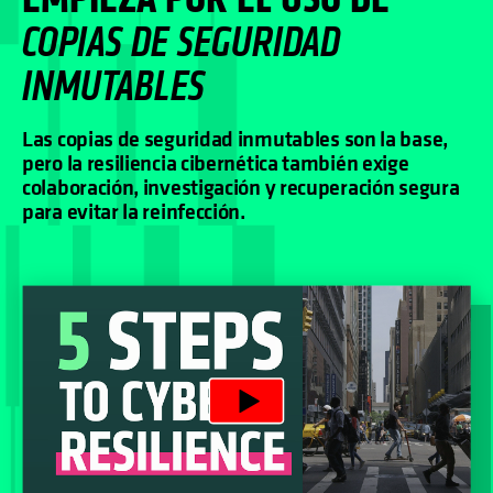
COPIAS DE SEGURIDAD
INMUTABLES
Las copias de seguridad inmutables son la base,
pero la resiliencia cibernética también exige
colaboración, investigación y recuperación segura
para evitar la reinfección.