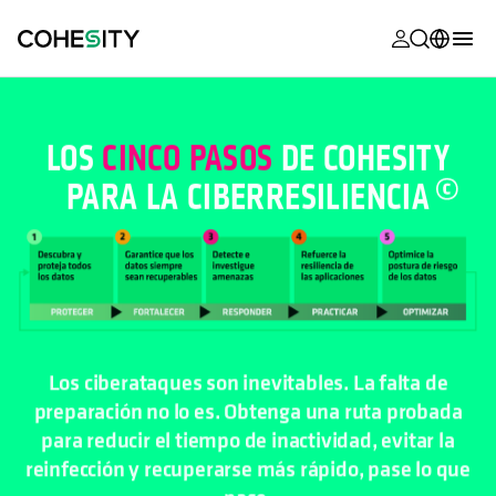
se abre en 
se abre en 
se abre en 
se abre en 
se abre en 
se abre en 
se abre en 
se abre en 
MyCohesity
Español
Helios
English (U.S.)
LOS
CINCO PASOS
DE COHESITY
Alta
PARA LA CIBERRESILIENCIA
Deutsch (Germany)
Asistencia
Français (France)
Documentac
日本語 (Japan)
del producto
Português (Brazil)
Academia
Los ciberataques son inevitables. La falta de
한국어 (South
Cohesity
preparación no lo es. Obtenga una ruta probada
Korea)
Community
para reducir el tiempo de inactividad, evitar la
reinfección y recuperarse más rápido, pase lo que
Socios
pase.