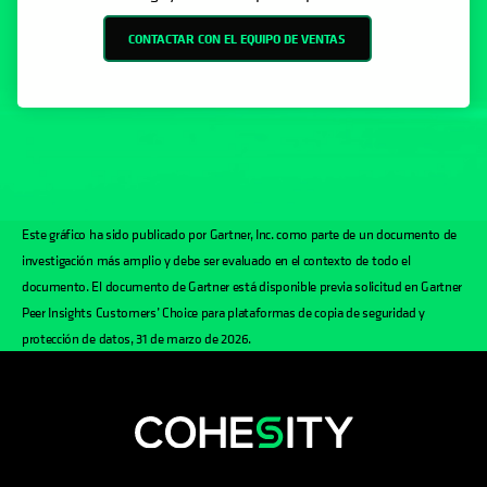
CONTACTAR CON EL EQUIPO DE VENTAS
Este gráfico ha sido publicado por Gartner, Inc. como parte de un documento de
investigación más amplio y debe ser evaluado en el contexto de todo el
documento. El documento de Gartner está disponible previa solicitud en Gartner
Peer Insights Customers’ Choice para plataformas de copia de seguridad y
protección de datos, 31 de marzo de 2026.
se abre en una pestaña nueva
se abre en una pestaña nueva
se abre en una pestaña nueva
se abre en una pestaña nue
se abre en una pestaña 