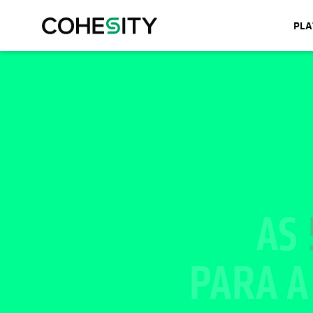
PL
AS
PARA 