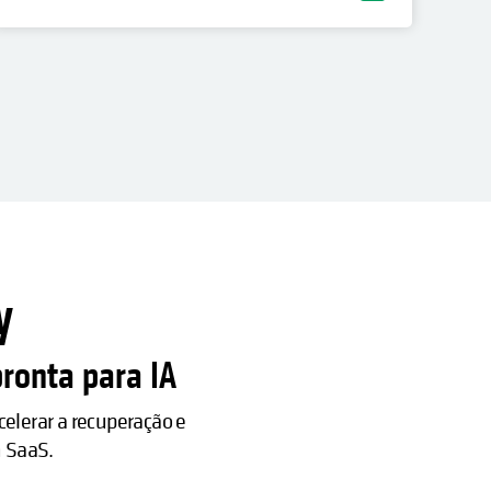
y
pronta para IA
elerar a recuperação e
m SaaS.