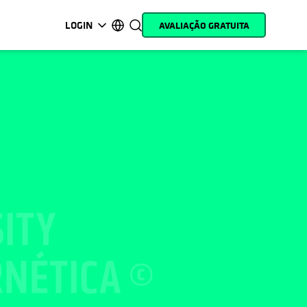
LOGIN
AVALIAÇÃO GRATUITA
opens in a new tab
opens in a new tab
opens in a new tab
opens in a new tab
opens in a new tab
opens in a new tab
opens in a new tab
opens in a new tab
MyCohesity
Português
Helios
English (U.S.)
Alta
Deutsch (Germany)
ITY
Suporte
Français (France)
Documentação do
日本語 (Japan)
RNÉTICA
produto
한국어 (South Korea)
Academia
Español (Spain)
Cohesity
Community
Parceiros