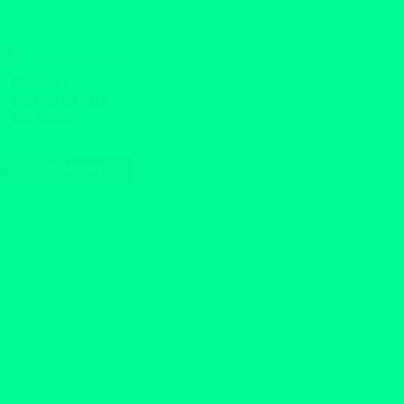
enha um caminho comprovado para
te, seja qual for o ataque.