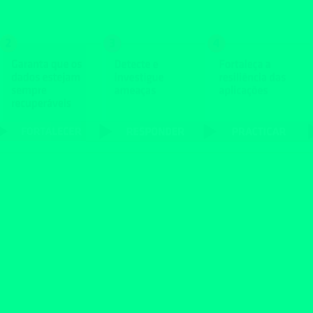
bernéticos. Mas é possível se preparar para eles. Obt
dade, evitar a reinfecção e recuperar-se mais rapidamen
CONSTRUA SUA RESILIÊNCIA