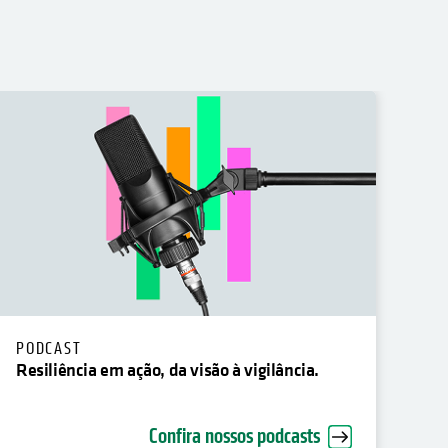
PODCAST
FE
Resiliência em ação, da visão à vigilância.
Qua
cib
Confira nossos podcasts