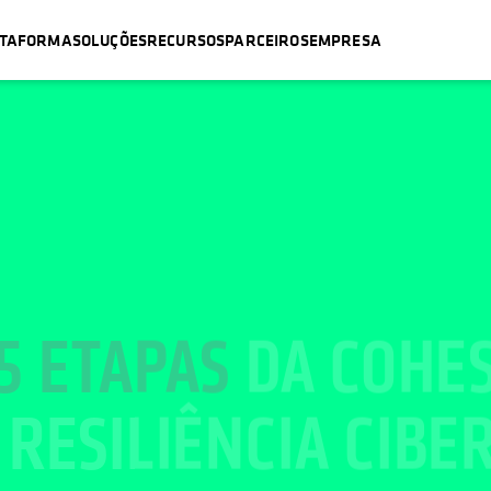
ATAFORMA
SOLUÇÕES
RECURSOS
PARCEIROS
EMPRESA
5 ETAPAS
DA COHES
A
RESILIÊNCIA CIBE