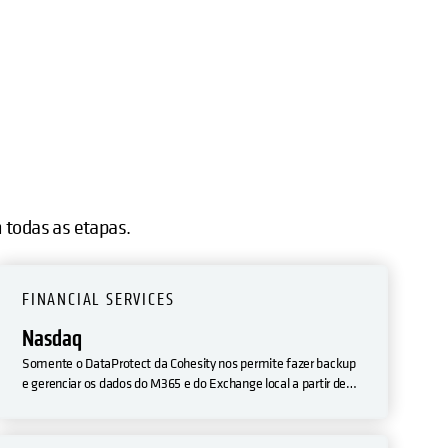
m todas as etapas.
FINANCIAL SERVICES
Nasdaq
Somente o DataProtect da Cohesity nos permite fazer backup
e gerenciar os dados do M365 e do Exchange local a partir de
uma interface única. E, como a Cohesity opera na
infraestrutura da AWS, conseguimos atender às exigências de
armazenar os dados no próprio país do usuário.