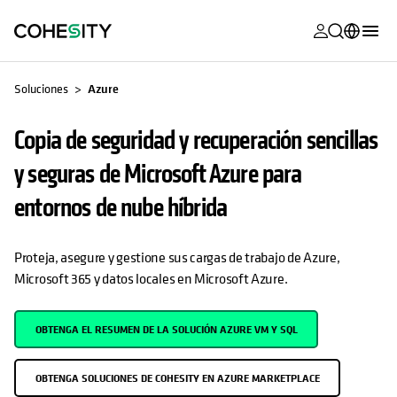
se abre en 
se abre en 
se abre en 
se abre en 
se abre en 
se abre en 
se abre en 
se abre en 
SE ABRE EN UNA PESTAÑA NUEVA
SE ABRE EN UNA PESTAÑA NUEVA
MyCohesity
Español
Soluciones
Azure
Helios
English (U.S.)
Copia de seguridad y recuperación sencillas
Alta
Deutsch (Germany)
y seguras de Microsoft Azure para
Asistencia
Français (France)
entornos de nube híbrida
Documentac
日本語 (Japan)
del producto
Proteja, asegure y gestione sus cargas de trabajo de Azure,
Português (Brazil)
Academia
Microsoft 365 y datos locales en Microsoft Azure.
한국어 (South
Cohesity
Korea)
Community
OBTENGA EL RESUMEN DE LA SOLUCIÓN AZURE VM Y SQL
Socios
OBTENGA SOLUCIONES DE COHESITY EN AZURE MARKETPLACE