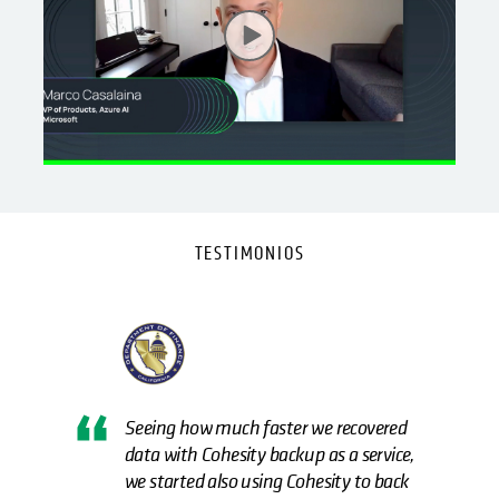
TESTIMONIOS
Cohesity’s native integration with Azure
could not be matched."