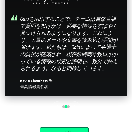
My relationship with Cohesity—it still feels like a
small company. Having that relationship with the
leadership team is important. Knowing that you
can help influence the direction is something that
doesn’t happen with every organization I work
with."
John Murphy
Senior Director IT