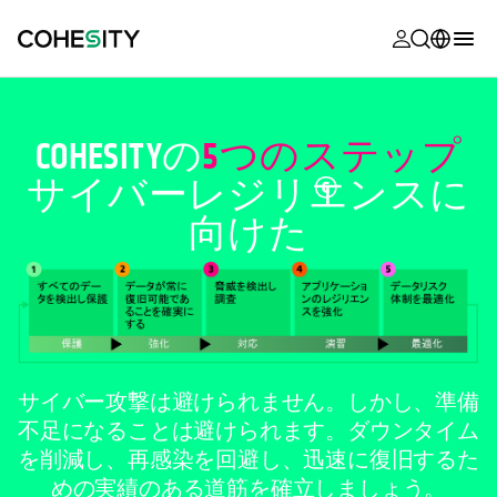
新しいタブ
新しいタブ
新しいタブ
新しいタブ
新しいタブ
新しいタブ
新しいタブ
新しいタブ
MyCohesity
日本語
Helios
English (U.S.)
COHESITYの
5つのステップ
Alta
サイバー
レジリエンスに
Deutsch (Germany)
向けた
サポート
Français (France)
製品に関す
Português (Brazil)
ドキュメン
한국어 (South
アカデミー
Korea)
Cohesity
Español (Spain)
サイバー攻撃は避けられません。しかし、準備
Community
不足になることは避けられます。ダウンタイム
パートナー
を削減し、再感染を回避し、迅速に復旧するた
めの実績のある道筋を確立しましょう。