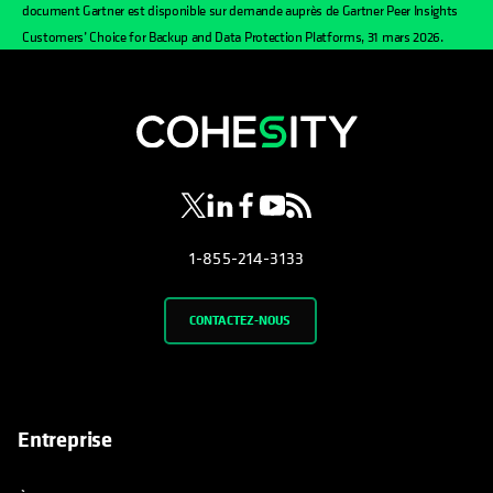
document Gartner est disponible sur demande auprès de Gartner Peer Insights
Customers’ Choice for Backup and Data Protection Platforms, 31 mars 2026.
s’ouvre dans un nouvel onglet
s’ouvre dans un nouvel onglet
s’ouvre dans un nouvel onglet
s’ouvre dans un nouvel ongl
s’ouvre dans un nouvel o
1-855-214-3133
CONTACTEZ-NOUS
Entreprise