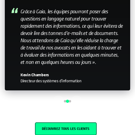
My relationship with Cohesity—it still feels like a
small company. Having that relationship with the
leadership team is important. Knowing that you
can help influence the direction is something that
doesn’t happen with every organization I work
with."
John Murphy
Senior Director IT
DÉCOUVREZ TOUS LES CLIENTS