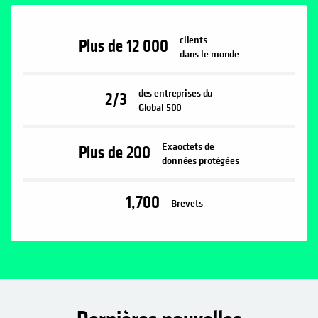
clients
Plus de
12 000
dans le monde
des entreprises du
2/3
Global 500
Exaoctets de
Plus de
200
données protégées
1,700
Brevets