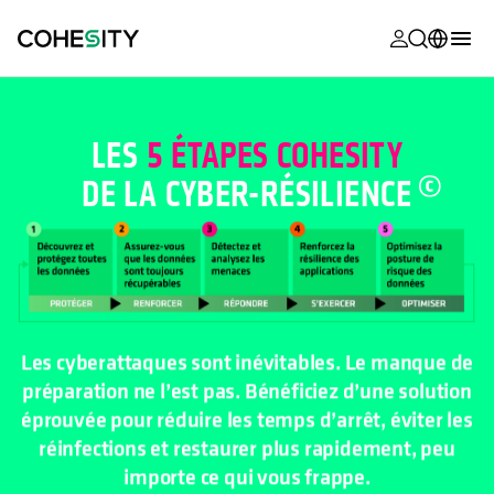
s’ouvre dans
s’ouvre dans
s’ouvre dans
s’ouvre dans
s’ouvre dans
s’ouvre dans
s’ouvre dans
s’ouvre dans
MyCohesity
Français
Helios
English (U.S.)
LES
5 ÉTAPES COHESITY
Alta
DE LA CYBER-
RÉSILIENCE
Deutsch (Germany)
Assistance
日本語 (Japan)
Documentat
Português (Brazil)
produit
한국어 (South
Academy
Korea)
Les cyberattaques sont inévitables. Le manque de
Cohesity
préparation ne l’est pas. Bénéficiez d’une solution
Español (Spain)
Community
éprouvée pour réduire les temps d’arrêt, éviter les
réinfections et restaurer plus rapidement, peu
Partenaires
importe ce qui vous frappe.