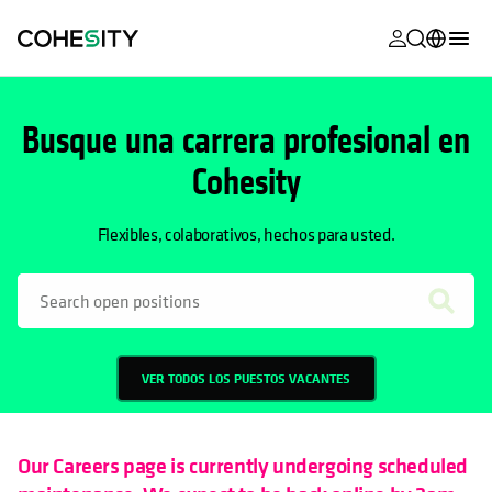
se abre en 
se abre en 
se abre en 
se abre en 
se abre en 
se abre en 
se abre en 
se abre en 
MyCohesity
Español
Busque una carrera profesional en
SE ABRE EN UNA PESTAÑA NUEVA
Helios
English (U.S.)
Cohesity
Alta
Deutsch (Germany)
Asistencia
Français (France)
Flexibles, colaborativos, hechos para usted.
Documentac
日本語 (Japan)
del producto
Português (Brazil)
Academia
한국어 (South
Cohesity
VER TODOS LOS PUESTOS VACANTES
Korea)
Community
Socios
Our Careers page is currently undergoing scheduled