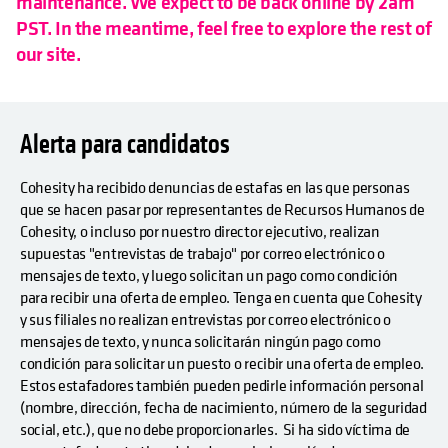
maintenance. We expect to be back online by 2am
PST. In the meantime, feel free to explore the rest of
our site.
Alerta para candidatos
se abre
Cohesity ha recibido denuncias de estafas en las que personas
que se hacen pasar por representantes de Recursos Humanos de
Cohesity, o incluso por nuestro director ejecutivo, realizan
supuestas "entrevistas de trabajo" por correo electrónico o
mensajes de texto, y luego solicitan un pago como condición
para recibir una oferta de empleo. Tenga en cuenta que Cohesity
y sus filiales no realizan entrevistas por correo electrónico o
mensajes de texto, y nunca solicitarán ningún pago como
condición para solicitar un puesto o recibir una oferta de empleo.
Estos estafadores también pueden pedirle información personal
(nombre, dirección, fecha de nacimiento, número de la seguridad
social, etc.), que no debe proporcionarles. Si ha sido víctima de