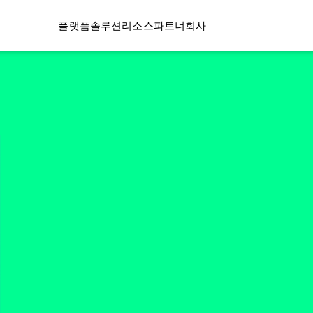
플랫폼
솔루션
리소스
파트너
회사
ITY 사이버
레질
5단계