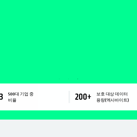
500대 기업 중
보호 대상 데이터
3
200
+
비율
용량(엑사바이트)