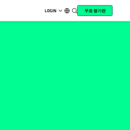
LOGIN
무료 평가판
opens in a new tab
opens in a new tab
opens in a new tab
opens in a new tab
opens in a new tab
opens in a new tab
opens in a new tab
opens in a new tab
MyCohesity
한국어
Helios
English (U.S.)
Alta
Deutsch (Germany)
리언스의
지원
Français (France)
제품 설명서
日本語 (Japan)
아카데미
Português (Brazil)
Cohesity
Español (Spain)
Community
파트너