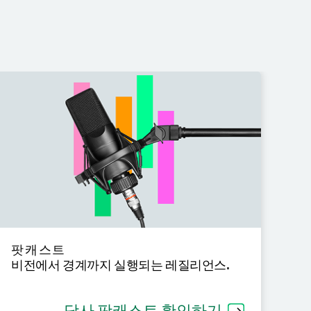
팟캐스트
대
비전에서 경계까지 실행되는 레질리언스.
사
요