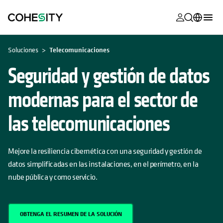
se abre en 
se abre en 
se abre en 
se abre en 
se abre en 
se abre en 
se abre en 
se abre en 
MyCohesity
Español
Soluciones
Telecomunicaciones
Helios
English (U.S.)
Seguridad y gestión de datos
Alta
Deutsch (Germany)
modernas para el sector de
Asistencia
Français (France)
las telecomunicaciones
Documentac
日本語 (Japan)
del producto
Português (Brazil)
Mejore la resiliencia cibernética con una seguridad y gestión de
Academia
datos simplificadas en las instalaciones, en el perímetro, en la
한국어 (South
Cohesity
nube pública y como servicio.
Korea)
Community
Socios
OBTENGA EL RESUMEN DE LA SOLUCIÓN