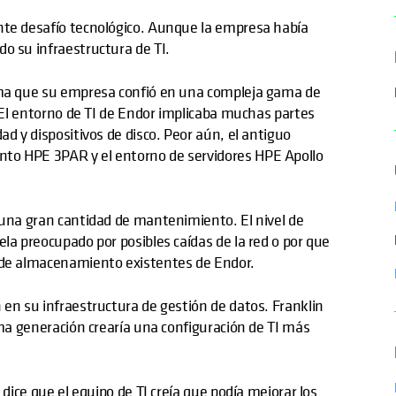
nte desafío tecnológico. Aunque la empresa había
o su infraestructura de TI.
irma que su empresa confió en una compleja gama de
. El entorno de TI de Endor implicaba muchas partes
ad y dispositivos de disco. Peor aún, el antiguo
nto HPE 3PAR y el entorno de servidores HPE Apollo
 una gran cantidad de mantenimiento. El nivel de
la preocupado por posibles caídas de la red o por que
s de almacenamiento existentes de Endor.
 en su infraestructura de gestión de datos. Franklin
ima generación crearía una configuración de TI más
 dice que el equipo de TI creía que podía mejorar los