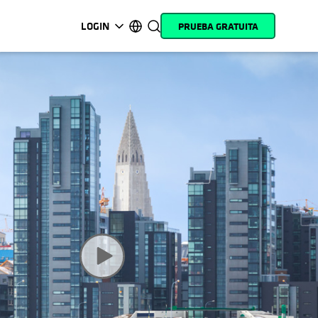
LOGIN
PRUEBA GRATUITA
se abre en una pestaña nueva
se abre en una pestaña nueva
se abre en una pestaña nueva
se abre en una pestaña nueva
se abre en una pestaña nueva
se abre en una pestaña nueva
se abre en una pestaña nueva
se abre en una pestaña nueva
MyCohesity
Español
Helios
English (U.S.)
Alta
Deutsch (Germany)
Asistencia
Français (France)
Documentación del
日本語 (Japan)
producto
Português (Brazil)
Academia
한국어 (South Korea)
Cohesity
Community
Socios