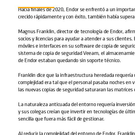
Hacia finales de 2020, Endor se enfrentó a un importa
crecido rápidamente y con éxito, también había superad
Magnus Franklin, director de tecnología de Endor, af
socios y licencias para ayudar a atender a sus clientes
móviles e interfaces en su software de copia de segurid
sistema de copia de seguridad Veeam, el almacenamie
de Endor estaban quedando sin soporte técnico.
Franklin dice que la infraestructura heredada requería
complejidad era tal que el personal pasaba noches en ve
las nuevas copias de seguridad saturaran las matrice
La naturaleza anticuada del entorno requería inversión
y sus colegas creían que invertir en tecnologías de últ
sencilla que fuera más fácil de gestionar.
Al reducir la complejidad del entorno de Endor, Franklin