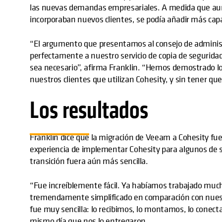
las nuevas demandas empresariales. A medida que aume
incorporaban nuevos clientes, se podía añadir más capac
“El argumento que presentamos al consejo de administ
perfectamente a nuestro servicio de copia de seguridad
sea necesario”, afirma Franklin. “Hemos demostrado lo 
nuestros clientes que utilizan Cohesity, y sin tener q
Los resultados
Franklin dice que la migración de Veeam a Cohesity fu
experiencia de implementar Cohesity para algunos de s
transición fuera aún más sencilla.
“Fue increíblemente fácil. Ya habíamos trabajado much
tremendamente simplificado en comparación con nuestr
fue muy sencilla: lo recibimos, lo montamos, lo conec
mismo día que nos lo entregaron.