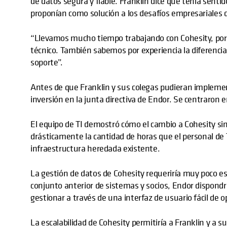
de datos segura y fiable. Franklin dice que tenía sentid
proponían como solución a los desafíos empresariales de
“Llevamos mucho tiempo trabajando con Cohesity, por 
técnico. También sabemos por experiencia la diferencia
soporte”.
Antes de que Franklin y sus colegas pudieran implementa
inversión en la junta directiva de Endor. Se centraron en
El equipo de TI demostró cómo el cambio a Cohesity simp
drásticamente la cantidad de horas que el personal de
infraestructura heredada existente.
La gestión de datos de Cohesity requeriría muy poco esf
conjunto anterior de sistemas y socios, Endor dispond
gestionar a través de una interfaz de usuario fácil de o
La escalabilidad de Cohesity permitiría a Franklin y a