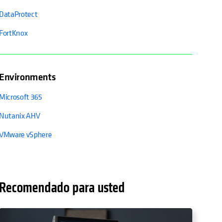
DataProtect
FortKnox
Environments
Microsoft 365
Nutanix AHV
VMware vSphere
Recomendado para usted