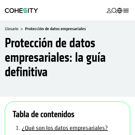
se abre en 
se abre en 
se abre en 
se abre en 
se abre en 
se abre en 
se abre en 
se abre en 
MyCohesity
Español
Glosario
Protección de datos empresariales
Helios
English (U.S.)
Protección de datos
Alta
Deutsch (Germany)
empresariales: la guía
Asistencia
Français (France)
definitiva
Documentac
日本語 (Japan)
del producto
Português (Brazil)
Academia
한국어 (South
Cohesity
Korea)
Community
Tabla de contenidos
Socios
¿Qué son los datos empresariales?