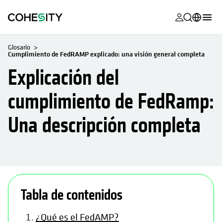
se abre en 
se abre en 
se abre en 
se abre en 
se abre en 
se abre en 
se abre en 
se abre en 
MyCohesity
Español
Glosario
Cumplimiento de FedRAMP explicado: una visión general completa
Helios
English (U.S.)
Explicación del
Alta
Deutsch (Germany)
cumplimiento de FedRamp:
Asistencia
Français (France)
Una descripción completa
Documentac
日本語 (Japan)
del producto
Português (Brazil)
Academia
한국어 (South
Cohesity
Korea)
se abre en una pestaña nueva
se abre en una pestaña nueva
se abre en una pestaña nueva
se abre en una pesta
se abre en una p
Community
Tabla de contenidos
Socios
¿Qué es el FedAMP?