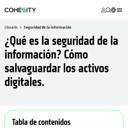
se abre en 
se abre en 
se abre en 
se abre en 
se abre en 
se abre en 
se abre en 
se abre en 
MyCohesity
Español
Glosario
Seguridad de la información
Helios
English (U.S.)
¿Qué es la seguridad de la
Alta
Deutsch (Germany)
información? Cómo
Asistencia
Français (France)
salvaguardar los activos
Documentac
日本語 (Japan)
del producto
digitales.
Português (Brazil)
Academia
한국어 (South
Cohesity
Korea)
Community
se abre en una pestaña nueva
Socios
Tabla de contenidos