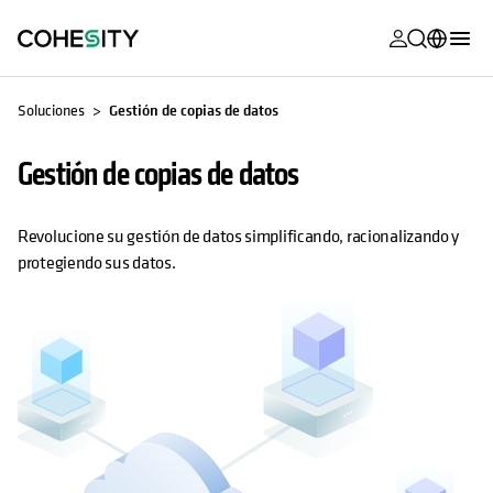
se abre en 
se abre en 
se abre en 
se abre en 
se abre en 
se abre en 
se abre en 
se abre en 
MyCohesity
Español
Soluciones
Gestión de copias de datos
Helios
English (U.S.)
Gestión de copias de datos
Alta
Deutsch (Germany)
Asistencia
Français (France)
Revolucione su gestión de datos simplificando, racionalizando y
protegiendo sus datos.
Documentac
日本語 (Japan)
del producto
Português (Brazil)
Academia
한국어 (South
Cohesity
Korea)
Community
Socios