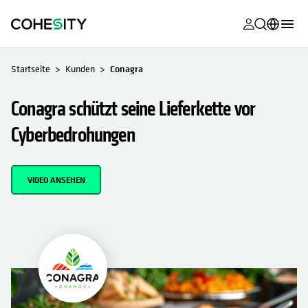
wird in eine
wird in eine
wird in eine
wird in eine
wird in eine
wird in eine
wird in eine
wird in eine
MyCohesity
Deutsch
Startseite
Kunden
Conagra
Helios
English (U.S.)
Conagra schützt seine Lieferkette vor
Alta
Français (France)
Cyberbedrohungen
Support
日本語 (Japan)
Produktdok
Português (Brazil)
VIDEO ANSEHEN
Academy
한국어 (South
Korea)
Cohesity Co
Español (Spain)
Partner