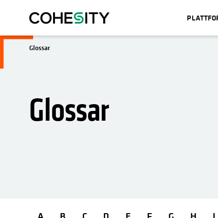
PLATTF
Glossar
Glossar
A
B
C
D
E
F
G
H
I