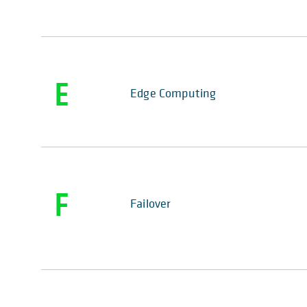
E
Edge Computing
F
Failover