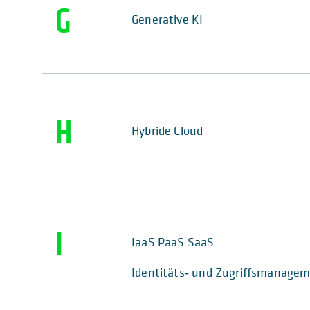
G
Generative KI
H
Hybride Cloud
I
IaaS PaaS SaaS
Identitäts‑ und Zugriffsmanage