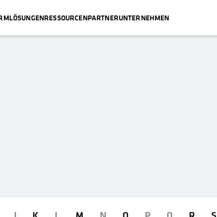
ORM
LÖSUNGEN
RESSOURCEN
PARTNER
UNTERNEHMEN
J
K
L
M
N
O
P
Q
R
S