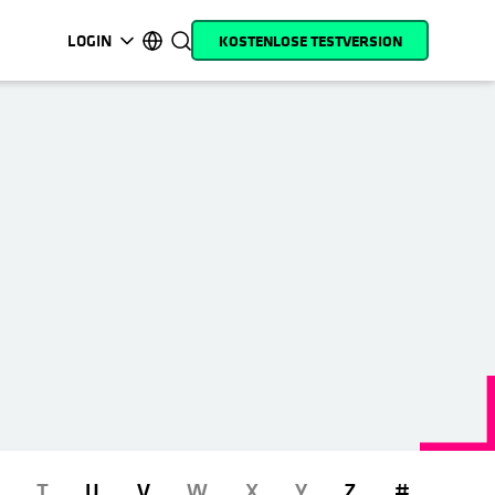
LOGIN
KOSTENLOSE TESTVERSION
wird in einer neuen Registerkarte geöffnet
wird in einer neuen Registerkarte geöffnet
wird in einer neuen Registerkarte geöffnet
wird in einer neuen Registerkarte geöffnet
wird in einer neuen Registerkarte geöffnet
wird in einer neuen Registerkarte geöffnet
wird in einer neuen Registerkarte geöffn
wird in einer neuen Registerkar
MyCohesity
Deutsch
Helios
English (U.S.)
Alta
Français (France)
Support
日本語 (Japan)
Produktdokumentation
Português (Brazil)
Academy
한국어 (South Korea)
Cohesity Community
Español (Spain)
Partner
T
U
V
W
X
Y
Z
#