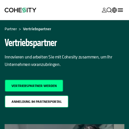
wird in eine
wird in eine
wird in eine
wird in eine
wird in eine
wird in eine
wird in eine
wird in eine
WIRD IN EINER NEUEN REGISTERKARTE GEÖFFNET
MyCohesity
Deutsch
Partner
Vertriebspartner
Helios
English (U.S.)
Vertriebspartner
Alta
Français (France)
Innovieren und arbeiten Sie mit Cohesity zusammen, um Ihr
Support
日本語 (Japan)
Unternehmen voranzubringen.
Produktdok
Português (Brazil)
Academy
한국어 (South
VERTRIEBSPARTNER WERDEN
Korea)
Cohesity Co
ANMELDUNG IM PARTNERPORTAL
Español (Spain)
Partner