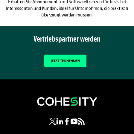
Erhalten Sie Abonnement- und Softwarelizenzen für Tests bei
Interessenten und Kunden, ideal für Unternehmen, die praktisch
überzeugt werden müssen.
Vertriebspartner werden
JETZT TEILNEHMEN
wird in einer neuen Registerkarte geöf
wird in einer neuen Registerkarte g
wird in einer neuen Registerkar
wird in einer neuen Registe
wird in einer neuen Regi