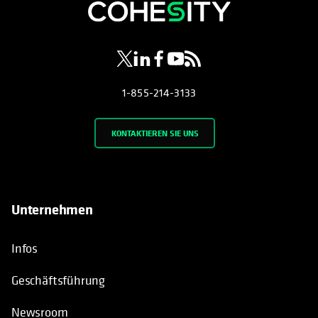
wird in einer neuen Registerkarte geöf
wird in einer neuen Registerkarte g
wird in einer neuen Registerkar
wird in einer neuen Registe
wird in einer neuen Regi
1-855-214-3133
KONTAKTIEREN SIE UNS
Unternehmen
Infos
Geschäftsführung
Newsroom