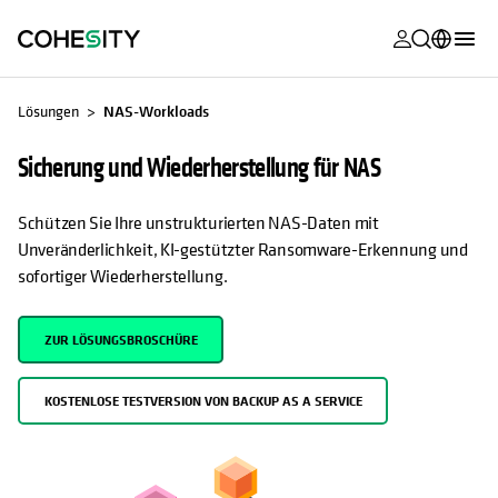
wird in eine
wird in eine
wird in eine
wird in eine
wird in eine
wird in eine
wird in eine
wird in eine
WIRD IN EINER NEUEN REGISTERKARTE GEÖFFNET
MyCohesity
Deutsch
Lösungen
NAS-Workloads
Helios
English (U.S.)
Sicherung und Wiederherstellung für NAS
Alta
Français (France)
Schützen Sie Ihre unstrukturierten NAS-Daten mit
Support
日本語 (Japan)
Unveränderlichkeit, KI-gestützter Ransomware-Erkennung und
Produktdok
sofortiger Wiederherstellung.
Português (Brazil)
Academy
한국어 (South
ZUR LÖSUNGSBROSCHÜRE
Korea)
Cohesity Co
Español (Spain)
Partner
KOSTENLOSE TESTVERSION VON BACKUP AS A SERVICE