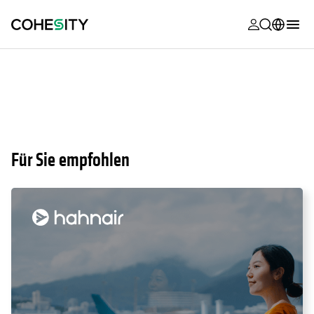
wird in eine
wird in eine
wird in eine
wird in eine
wird in eine
wird in eine
wird in eine
wird in eine
MyCohesity
Deutsch
Helios
English (U.S.)
Alta
Français (France)
Support
日本語 (Japan)
Für Sie empfohlen
Produktdok
Português (Brazil)
Academy
한국어 (South
Korea)
Cohesity Co
Español (Spain)
Partner