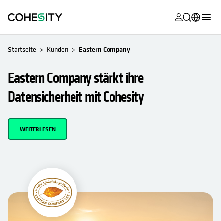
wird in eine
wird in eine
wird in eine
wird in eine
wird in eine
wird in eine
wird in eine
wird in eine
WIRD IN EINER NEUEN REGISTERKARTE GEÖFFNET
MyCohesity
Deutsch
Startseite
Kunden
Eastern Company
Helios
English (U.S.)
Eastern Company stärkt ihre
Alta
Français (France)
Datensicherheit mit Cohesity
Support
日本語 (Japan)
Produktdok
Português (Brazil)
WEITERLESEN
Academy
한국어 (South
Korea)
Cohesity Co
Español (Spain)
Partner