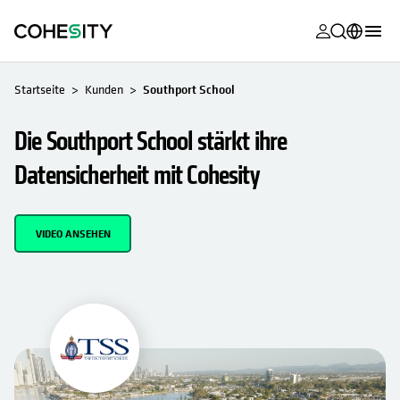
wird in eine
wird in eine
wird in eine
wird in eine
wird in eine
wird in eine
wird in eine
wird in eine
MyCohesity
Deutsch
Startseite
Kunden
Southport School
Helios
English (U.S.)
Die Southport School stärkt ihre
Alta
Français (France)
Datensicherheit mit Cohesity
Support
日本語 (Japan)
Produktdok
Português (Brazil)
VIDEO ANSEHEN
Academy
한국어 (South
Korea)
Cohesity Co
Español (Spain)
Partner