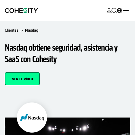
se abre en 
se abre en 
se abre en 
se abre en 
se abre en 
se abre en 
se abre en 
se abre en 
MyCohesity
Español
Clientes
Nasdaq
Helios
English (U.S.)
Nasdaq obtiene seguridad, asistencia y
Alta
Deutsch (Germany)
SaaS con Cohesity
Asistencia
Français (France)
Documentac
日本語 (Japan)
VER EL VÍDEO
del producto
Português (Brazil)
Academia
한국어 (South
Cohesity
Korea)
Community
Socios