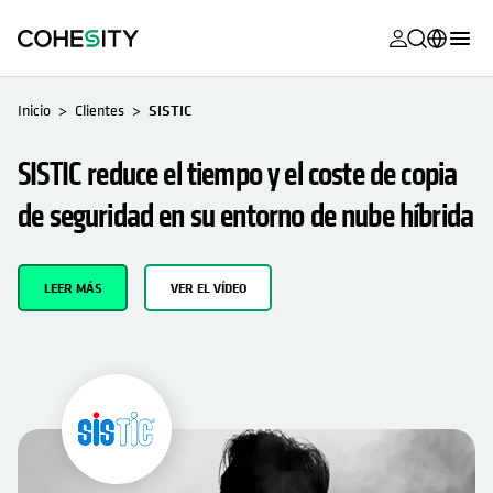
se abre en 
se abre en 
se abre en 
se abre en 
se abre en 
se abre en 
se abre en 
se abre en 
SE ABRE EN UNA PESTAÑA NUEVA
MyCohesity
Español
Inicio
Clientes
SISTIC
Helios
English (U.S.)
SISTIC reduce el tiempo y el coste de copia
Alta
Deutsch (Germany)
de seguridad en su entorno de nube híbrida
Asistencia
Français (France)
Documentac
日本語 (Japan)
LEER MÁS
VER EL VÍDEO
del producto
Português (Brazil)
Academia
한국어 (South
Cohesity
Korea)
Community
Socios