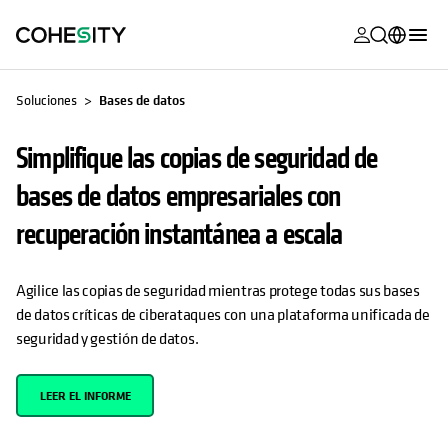
se abre en 
se abre en 
se abre en 
se abre en 
se abre en 
se abre en 
se abre en 
se abre en 
SE ABRE EN UNA PESTAÑA NUEVA
MyCohesity
Español
Soluciones
Bases de datos
Helios
English (U.S.)
Simplifique las copias de seguridad de
Alta
Deutsch (Germany)
bases de datos empresariales con
Asistencia
Français (France)
recuperación instantánea a escala
Documentac
日本語 (Japan)
del producto
Agilice las copias de seguridad mientras protege todas sus bases
Português (Brazil)
Academia
de datos críticas de ciberataques con una plataforma unificada de
한국어 (South
seguridad y gestión de datos.
Cohesity
Korea)
Community
LEER EL INFORME
Socios