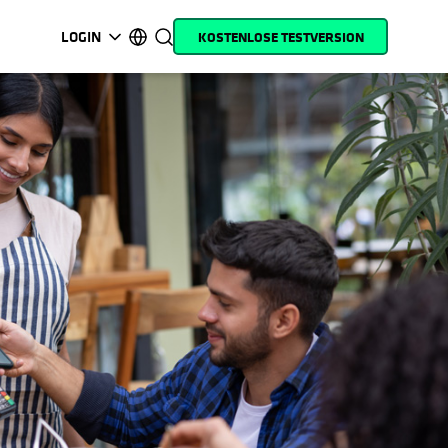
LOGIN
KOSTENLOSE TESTVERSION
wird in einer neuen Registerkarte geöffnet
wird in einer neuen Registerkarte geöffnet
wird in einer neuen Registerkarte geöffnet
wird in einer neuen Registerkarte geöffnet
wird in einer neuen Registerkarte geöffnet
wird in einer neuen Registerkarte geöffnet
wird in einer neuen Registerkarte geöffn
wird in einer neuen Registerkar
MyCohesity
Deutsch
Helios
English (U.S.)
Alta
Français (France)
Support
日本語 (Japan)
Produktdokumentation
Português (Brazil)
Academy
한국어 (South Korea)
Cohesity Community
Español (Spain)
Partner