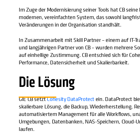
Im Zuge der Modernisierung seiner Tools hat CB seine 
modernen, vereinfachten System, das sowohl langfris
Veränderungen in der Organisation standhält.
In Zusammenarbeit mit Skill Partner – einem auf IT-T
und langjährigen Partner von CB – wurden mehrere Sof
auf einhellige Zustimmung. CB entschied sich für Co
Performance, Datensicherheit und Skalierbarkeit.
Die Lösung
GIE CB setzt
Cohesity DataProtect
ein. DataProtect bi
skalierbare Lösung, die Backup, Wiederherstellung, Rep
automatisiertem Management für alle Workflows, unabh
Umgebungen, Datenbanken, NAS-Speichern, Cloud-U
laufen.