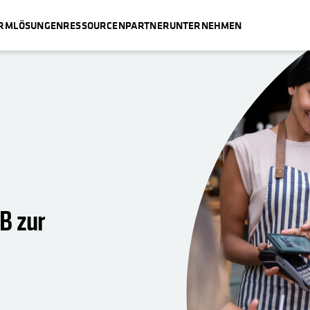
ORM
LÖSUNGEN
RESSOURCEN
PARTNER
UNTERNEHMEN
EÖFFNET
B zur