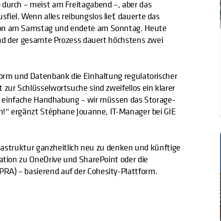
 durch – meist am Freitagabend –, aber das
iel. Wenn alles reibungslos lief, dauerte das
tion am Samstag und endete am Sonntag. Heute
 und der gesamte Prozess dauert höchstens zwei
tform und Datenbank die Einhaltung regulatorischer
 zur Schlüsselwortsuche sind zweifellos ein klarer
die einfache Handhabung – wir müssen das Storage-
ch!“ ergänzt Stéphane Jouanne, IT-Manager bei GIE
nfrastruktur ganzheitlich neu zu denken und künftige
ration zu OneDrive und SharePoint oder die
RA) – basierend auf der Cohesity-Plattform.