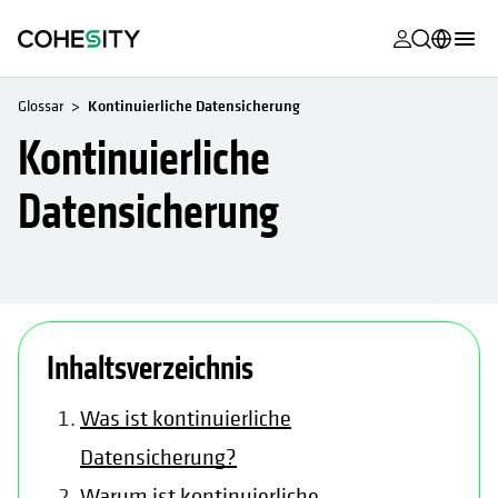
wird in eine
wird in eine
wird in eine
wird in eine
wird in eine
wird in eine
wird in eine
wird in eine
MyCohesity
Deutsch
Glossar
Kontinuierliche Datensicherung
Helios
English (U.S.)
Kontinuierliche
Alta
Français (France)
Datensicherung
Support
日本語 (Japan)
Produktdok
Português (Brazil)
Academy
한국어 (South
Korea)
Cohesity Co
Inhaltsverzeichnis
Español (Spain)
Partner
Was ist kontinuierliche
Datensicherung?
Warum ist kontinuierliche