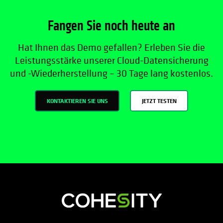
Fangen Sie noch heute an
Hat Ihnen das Demo gefallen? Erleben Sie die
Leistungsstärke unserer Cloud-Datensicherung
und -Wiederherstellung – 30 Tage lang kostenlos.
KONTAKTIEREN SIE UNS
JETZT TESTEN
wird in einer neuen Registerkarte geöf
wird in einer neuen Registerkarte g
wird in einer neuen Registerkar
wird in einer neuen Registe
wird in einer neuen Regi