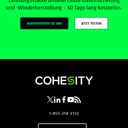
Leistungsstärke unserer Cloud-Datensicherung
und -Wiederherstellung – 30 Tage lang kostenlos.
KONTAKTIEREN SIE UNS
JETZT TESTEN
wird in einer neuen Registerkarte geöf
wird in einer neuen Registerkarte g
wird in einer neuen Registerkar
wird in einer neuen Registe
wird in einer neuen Regi
1-855-214-3133