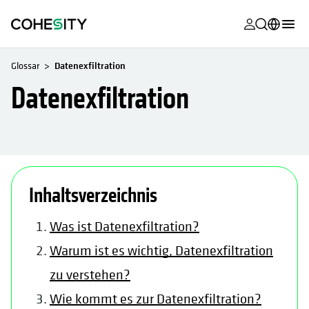
wird in eine
wird in eine
wird in eine
wird in eine
wird in eine
wird in eine
wird in eine
wird in eine
MyCohesity
Deutsch
Glossar
Datenexfiltration
Helios
English (U.S.)
Datenexfiltration
Alta
Français (France)
Support
日本語 (Japan)
Produktdok
Português (Brazil)
wird in einer neuen Registerkarte geöffnet
wird in einer neuen Registerkar
Inhaltsverzeichnis
Academy
한국어 (South
Korea)
Cohesity Co
Was ist Datenexfiltration?
Español (Spain)
Warum ist es wichtig, Datenexfiltration
Partner
zu verstehen?
Wie kommt es zur Datenexfiltration?