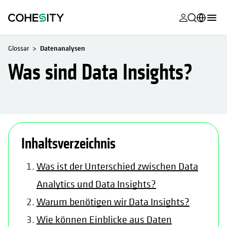
wird in eine
wird in eine
wird in eine
wird in eine
wird in eine
wird in eine
wird in eine
wird in eine
MyCohesity
Deutsch
Glossar
Datenanalysen
Helios
English (U.S.)
Was sind Data Insights?
Alta
Français (France)
Support
日本語 (Japan)
Produktdok
Português (Brazil)
Inhaltsverzeichnis
Academy
한국어 (South
Korea)
Cohesity Co
Was ist der Unterschied zwischen Data
Español (Spain)
Analytics und Data Insights?
Partner
Warum benötigen wir Data Insights?
Wie können Einblicke aus Daten