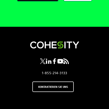
wird in einer neuen Registerkarte geöf
wird in einer neuen Registerkarte g
wird in einer neuen Registerkar
wird in einer neuen Registe
wird in einer neuen Regi
1-855-214-3133
KONTAKTIEREN SIE UNS