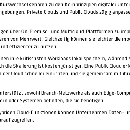
urswechsel gehören zu den Kernprinzipien digitaler Unt
gebungen, Private Clouds und Public Clouds zügig anpas
ngen über On-Premise- und Multicloud-Plattformen zu imp
en von Mehrwert. Gleichzeitig können sie leichter die mo
nd effizienter zu nutzen.
n ihre kritischsten Workloads lokal speichern, während s
h die Skalierung ist kostengünstiger. Eine Public Cloud e
er Cloud schneller einrichten und sie gemeinsam mit ihr
unterstützt sowohl Branch-Netzwerke als auch Edge-Compu
zern oder Systemen befinden, die sie benötigen.
hybriden Cloud-Funktionen können Unternehmen Daten- u
arauf zugreifen.