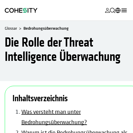
wird in eine
wird in eine
wird in eine
wird in eine
wird in eine
wird in eine
wird in eine
wird in eine
MyCohesity
Deutsch
Glossar
Bedrohungsüberwachung
Helios
English (U.S.)
Die Rolle der Threat
Alta
Français (France)
Intelligence Überwachung
Support
日本語 (Japan)
Produktdok
Português (Brazil)
Academy
한국어 (South
wird in einer neuen Registerkarte geöffnet
Korea)
Cohesity Co
Inhaltsverzeichnis
Español (Spain)
Partner
Was versteht man unter
Bedrohungsüberwachung?
Warum ist die Bedrohungsüberwachung als