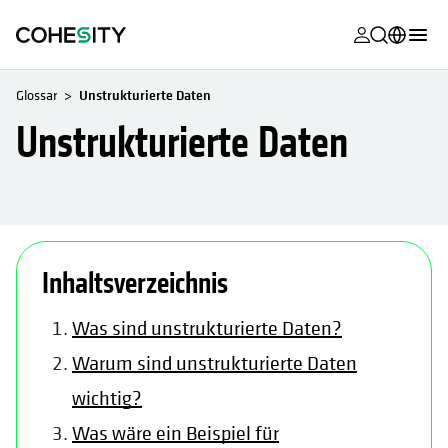
wird in eine
wird in eine
wird in eine
wird in eine
wird in eine
wird in eine
wird in eine
wird in eine
MyCohesity
Deutsch
Glossar
Unstrukturierte Daten
Helios
English (U.S.)
Unstrukturierte Daten
Alta
Français (France)
Support
日本語 (Japan)
Produktdok
Português (Brazil)
Inhaltsverzeichnis
Academy
한국어 (South
Korea)
Cohesity Co
Was sind unstrukturierte Daten?
Español (Spain)
Warum sind unstrukturierte Daten
Partner
wichtig?
Was wäre ein Beispiel für