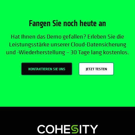
Fangen Sie noch heute an
Hat Ihnen das Demo gefallen? Erleben Sie die
Leistungsstärke unserer Cloud-Datensicherung
und -Wiederherstellung – 30 Tage lang kostenlos.
KONTAKTIEREN SIE UNS
JETZT TESTEN
wird in einer neuen Registerkarte geöf
wird in einer neuen Registerkarte g
wird in einer neuen Registerkar
wird in einer neuen Registe
wird in einer neuen Regi