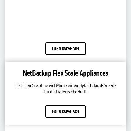
MEHR ERFAHREN
NetBackup Flex Scale Appliances
NetBackup Flex Scale Appliances
Erstellen Sie ohne viel Mühe einen Hybrid Cloud-Ansatz
Easily create a hybrid cloud approach to data protection.
für die Datensicherheit.
MEHR ERFAHREN