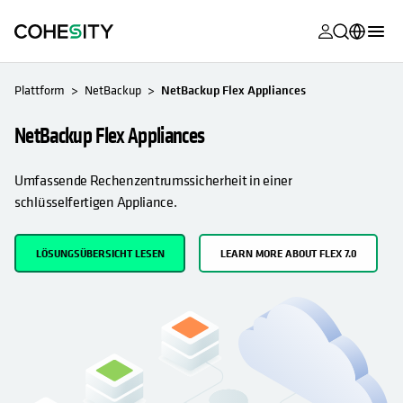
wird in eine
wird in eine
wird in eine
wird in eine
wird in eine
wird in eine
wird in eine
wird in eine
WIRD IN EINER NEUEN REGISTERKARTE GEÖFFNET
MyCohesity
Deutsch
Plattform
NetBackup
NetBackup Flex Appliances
Helios
English (U.S.)
NetBackup Flex Appliances
Alta
Français (France)
Umfassende Rechenzentrumssicherheit in einer
Support
日本語 (Japan)
schlüsselfertigen Appliance.
Produktdok
Português (Brazil)
Academy
LÖSUNGSÜBERSICHT LESEN
LEARN MORE ABOUT FLEX 7.0
한국어 (South
Korea)
Cohesity Co
Español (Spain)
Partner