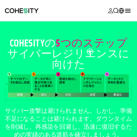
新しいタブ
新しいタブ
新しいタブ
新しいタブ
新しいタブ
新しいタブ
新しいタブ
新しいタブ
MyCohesity
日本語
Helios
English (U.S.)
COHESITYの
5つのステップ
Alta
サイバー
レジリエンスに
Deutsch (Germany)
向けた
サポート
Français (France)
製品に関す
Português (Brazil)
ドキュメン
한국어 (South
アカデミー
Korea)
Cohesity
Español (Spain)
サイバー攻撃は避けられません。しかし、準備
Community
不足になることは避けられます。ダウンタイム
パートナー
を削減し、再感染を回避し、迅速に復旧するた
めの実績のある道筋を確立しましょう。