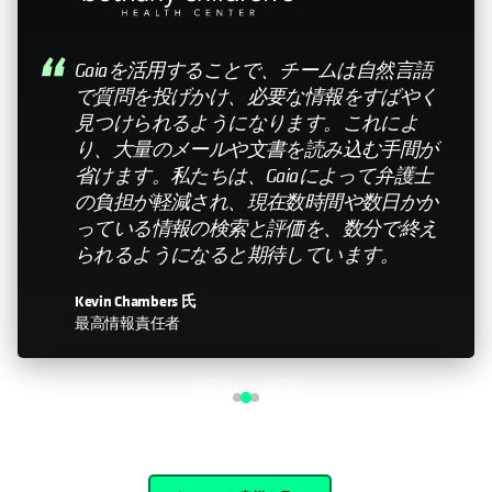
My relationship with Cohesity—it still feels like a
small company. Having that relationship with the
leadership team is important. Knowing that you
can help influence the direction is something that
doesn’t happen with every organization I work
with."
John Murphy
Senior Director IT