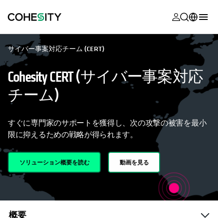
新しいタブ
新しいタブ
新しいタブ
新しいタブ
新しいタブ
新しいタブ
新しいタブ
新しいタブ
新しいタブで開く
MyCohesity
日本語
サイバー事案対応チーム (CERT)
Helios
English (U.S.)
Cohesity CERT (サイバー事案対応
Alta
Deutsch (Germany)
チーム)
サポート
Français (France)
製品に関す
Português (Brazil)
すぐに専門家のサポートを獲得し、次の攻撃の被害を最小
ドキュメン
限に抑えるための戦略が得られます。
한국어 (South
アカデミー
Korea)
ソリューション概要を読む
動画を見る
Cohesity
Español (Spain)
Community
パートナー
概要