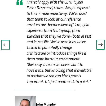
I’m real happy with the CERT (Cyber
Event Response) team. We got exposed
to them more proactively. We’ve used
that team to look at our reference
architecture, bounce ideas off ‘em, gain
experience from that group, from
exercises that they’ve done--both in test
and in real life. We’ve used it as we’ve
looked to potentially change
architecture or introduce things like a
clean room into our environment.
Obviously, a team we never want to
have a call, but knowing that is available
to us that we can run ideas past is
important. It’s just another data point."
John Murphy