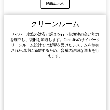
詳細はこちら
クリーンルーム
DataHawk
脅威の特定、攻撃の影響の評価、重要なデータの確
サイバー攻撃の対応と調査を行う信頼性の高い能力
を確立し、復旧を加速します。Cohesityのサイバーク
実な復旧を行い、脅威からの保護、サイバー保管
庫、機械学習ベースのデータ分類で、ランサムウェ
リーンルーム設計では影響を受けたシステムを制御
された環境に隔離するため、脅威の詳細な調査を行
アから保護して復旧します。
えます。