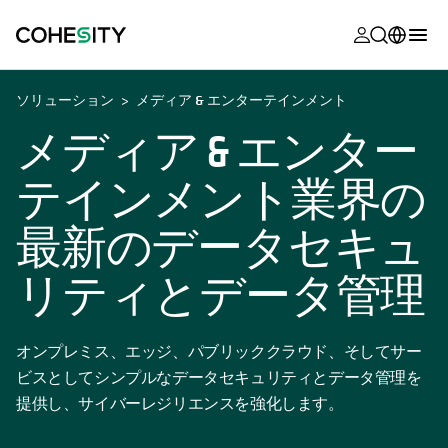
新しいタブ
新しいタブ
新しいタブ
新しいタブ
新しいタブ
新しいタブ
新しいタブ
新しいタブ
MyCohesity
日本語
ソリューション
メディア & エンターテインメント
Helios
English (U.S.)
メディア & エンター
Alta
Deutsch (Germany)
テインメント業界の
サポート
Français (France)
最新のデータセキュ
製品に関す
Português (Brazil)
ドキュメン
リティとデータ管理
한국어 (South
アカデミー
Korea)
Cohesity
オンプレミス、エッジ、パブリッククラウド、そしてサー
Español (Spain)
Community
ビスとしてシンプルなデータセキュリティとデータ管理を
提供し、サイバーレジリエンスを強化します。
パートナー