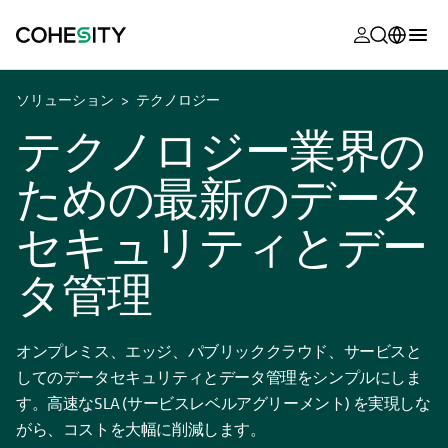
新しいタブ
新しいタブ
新しいタブ
新しいタブ
新しいタブ
新しいタブ
新しいタブ
新しいタブ
新しいタブで開く
MyCohesity
日本語
ソリューション
テクノロジー
Helios
English (U.S.)
テクノロジー業界の
Alta
Deutsch (Germany)
ための最新のデータ
サポート
Français (France)
セキュリティとデー
製品に関す
Português (Brazil)
ドキュメン
タ管理
한국어 (South
アカデミー
Korea)
Cohesity
オンプレミス、エッジ、パブリッククラウド、サービスと
Español (Spain)
Community
してのデータセキュリティとデータ管理をシンプルにしま
す。高速なSLA (サービスレベルアグリーメント) を実現しな
パートナー
がら、コストを大幅に削減します。