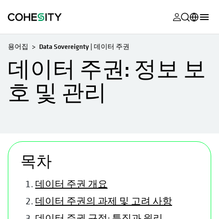
opens in a n
opens in a n
opens in a n
opens in a n
opens in a n
opens in a n
opens in a n
opens in a n
MyCohesity
한국어
용어집
Data Sovereignty | 데이터 주권
Helios
English (U.S.)
데이터 주권: 정보 보
Alta
Deutsch (Germany)
호 및 관리
지원
Français (France)
제품 설명서
日本語 (Japan)
아카데미
Português (Brazil)
opens in a new tab
Cohesity
목차
Español (Spain)
Community
데이터 주권 개요
파트너
데이터 주권의 과제 및 고려 사항
데이터 주권 규정: 특징과 원리