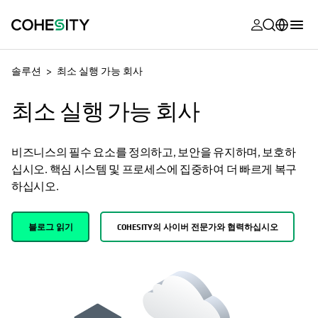
opens in a n
opens in a n
opens in a n
opens in a n
opens in a n
opens in a n
opens in a n
opens in a n
OPENS IN A NEW TAB
MyCohesity
한국어
솔루션
최소 실행 가능 회사
Helios
English (U.S.)
최소 실행 가능 회사
Alta
Deutsch (Germany)
지원
Français (France)
비즈니스의 필수 요소를 정의하고, 보안을 유지하며, 보호하
십시오. 핵심 시스템 및 프로세스에 집중하여 더 빠르게 복구
제품 설명서
日本語 (Japan)
하십시오.
아카데미
Português (Brazil)
블로그 읽기
COHESITY의 사이버 전문가와 협력하십시오
Cohesity
Español (Spain)
Community
파트너