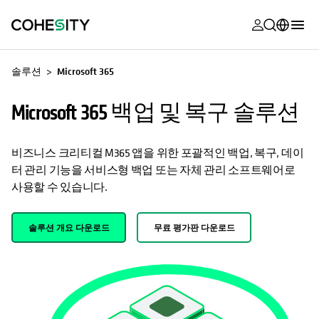
opens in a n
opens in a n
opens in a n
opens in a n
opens in a n
opens in a n
opens in a n
opens in a n
OPENS IN A NEW TAB
MyCohesity
한국어
솔루션
Microsoft 365
Helios
English (U.S.)
Microsoft 365 백업 및 복구 솔루션
Alta
Deutsch (Germany)
지원
Français (France)
비즈니스 크리티컬 M365 앱을 위한 포괄적인 백업, 복구, 데이
터 관리 기능을 서비스형 백업 또는 자체 관리 소프트웨어로
제품 설명서
日本語 (Japan)
사용할 수 있습니다.
아카데미
Português (Brazil)
솔루션 개요 다운로드
무료 평가판 다운로드
Cohesity
Español (Spain)
Community
파트너