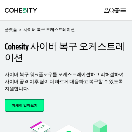
opens in a n
opens in a n
opens in a n
opens in a n
opens in a n
opens in a n
opens in a n
opens in a n
OPENS IN A NEW TAB
MyCohesity
한국어
플랫폼
사이버 복구 오케스트레이션
Helios
English (U.S.)
Cohesity 사이버 복구 오케스트레
Alta
Deutsch (Germany)
이션
지원
Français (France)
제품 설명서
日本語 (Japan)
사이버 복구 워크플로우를 오케스트레이션하고 리허설하여
사이버 공격 이후 팀이 더 빠르게 대응하고 복구할 수 있도록
아카데미
Português (Brazil)
지원합니다.
Cohesity
Español (Spain)
Community
자세히 알아보기
파트너