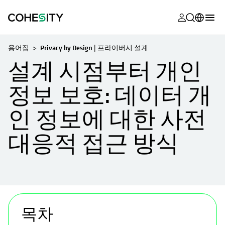
opens in a n
opens in a n
opens in a n
opens in a n
opens in a n
opens in a n
opens in a n
opens in a n
MyCohesity
한국어
용어집
Privacy by Design | 프라이버시 설계
Helios
English (U.S.)
설계 시점부터 개인
Alta
Deutsch (Germany)
정보 보호: 데이터 개
지원
Français (France)
인 정보에 대한 사전
제품 설명서
日本語 (Japan)
대응적 접근 방식
아카데미
Português (Brazil)
Cohesity
Español (Spain)
Community
파트너
목차