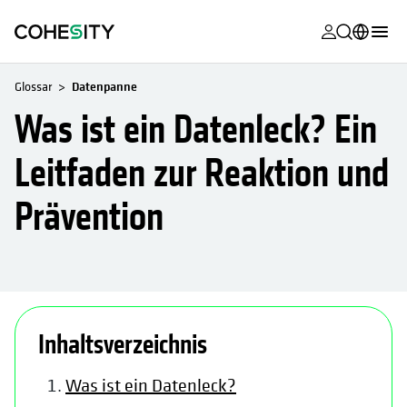
wird in eine
wird in eine
wird in eine
wird in eine
wird in eine
wird in eine
wird in eine
wird in eine
MyCohesity
Deutsch
Glossar
Datenpanne
Helios
English (U.S.)
Was ist ein Datenleck? Ein
Alta
Français (France)
Leitfaden zur Reaktion und
Support
日本語 (Japan)
Prävention
Produktdok
Português (Brazil)
Academy
한국어 (South
Korea)
Cohesity Co
wird in einer neuen Registerkarte geöffnet
Español (Spain)
Partner
Inhaltsverzeichnis
Was ist ein Datenleck?