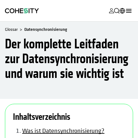
wird in eine
wird in eine
wird in eine
wird in eine
wird in eine
wird in eine
wird in eine
wird in eine
MyCohesity
Deutsch
Glossar
Datensynchronisierung
Helios
English (U.S.)
Der komplette Leitfaden
Alta
Français (France)
zur Datensynchronisierung
Support
日本語 (Japan)
und warum sie wichtig ist
Produktdok
Português (Brazil)
Academy
한국어 (South
Korea)
Cohesity Co
wird in einer neuen Registerkarte geöffnet
wird in einer neuen Registerka
Español (Spain)
Partner
Inhaltsverzeichnis
Was ist Datensynchronisierung?