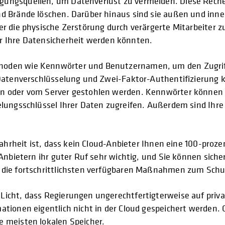
gungsquellen, um Datenverlust zu vermeiden. Diese Rech
d Brände löschen. Darüber hinaus sind sie außen und inne
r die physische Zerstörung durch verärgerte Mitarbeiter z
für Ihre Datensicherheit werden könnten.
hoden wie Kennwörter und Benutzernamen, um den Zugriff
. Datenverschlüsselung und Zwei-Faktor-Authentifizierun
n oder vom Server gestohlen werden. Kennwörter können j
elungsschlüssel Ihrer Daten zugreifen. Außerdem sind Ihr
Wahrheit ist, dass kein Cloud-Anbieter Ihnen eine 100-proz
 Anbietern ihr guter Ruf sehr wichtig, und Sie können sich
 die fortschrittlichsten verfügbaren Maßnahmen zum Sch
icht, dass Regierungen ungerechtfertigterweise auf priva
ationen eigentlich nicht in der Cloud gespeichert werden
 meisten lokalen Speicher.