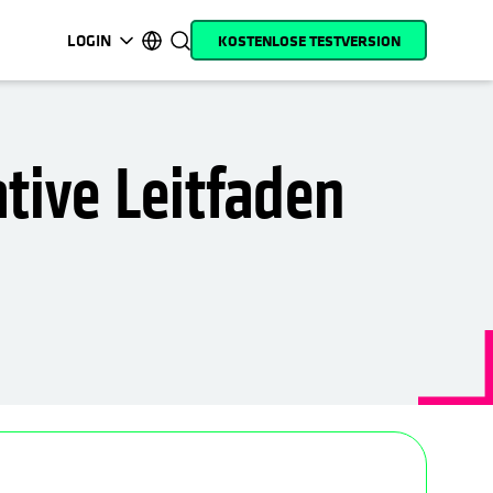
LOGIN
KOSTENLOSE TESTVERSION
wird in einer neuen Registerkarte geöffnet
wird in einer neuen Registerkarte geöffnet
wird in einer neuen Registerkarte geöffnet
wird in einer neuen Registerkarte geöffnet
wird in einer neuen Registerkarte geöffnet
wird in einer neuen Registerkarte geöffnet
wird in einer neuen Registerkarte geöffn
wird in einer neuen Registerkar
MyCohesity
Deutsch
Helios
English (U.S.)
tive Leitfaden
Alta
Français (France)
Support
日本語 (Japan)
Produktdokumentation
Português (Brazil)
Academy
한국어 (South Korea)
Cohesity Community
Español (Spain)
Partner